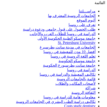
القائمة
مراســـلتنا
الجامعات الروسية المعترف بها
ألبوم الموقع
تعرف على روسيا
طلب الحصول على قبول جامعي ودعوة دراسية
الدراسة في روسيا للطلاب العرب والأجانب
جامعة موسكو الطبية الحكومية الأولى
St. Petersburg University
الجامعات في مدينة سانت بطرسبرغ
أفضل 10 مدن للمعيشة في روسيا
تعلم اللغة الروسية في روسيا
جامعة موسكو الحكومية
جامعة سانت بطرسبورغ الحكومية
الدراسة في روسيا
تكاليف المعيشة والدراسة في روسيا
قائمة بالجامعات الروسية
لأصحاب المكاتب والطلاب
شراكة
الثقافة الروسية
معلومات هامة للدراسة في روسيا
تكاليف دراسة الطب البشري في الجامعات الروسية
Costs study dentistry