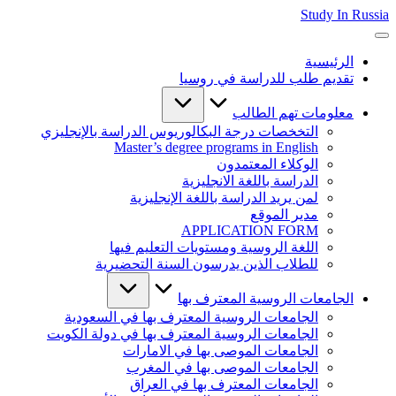
التجاوز
Study In Russia
الدراســـة
إلى
في
المحتوى
الرئيسية
روســـيا,
تقديم طلب للدراسة في روسيا
دعوة
الطلاب
معلومات تهم الطالب
للدراسة
في
التخخصات درجة البكالوريوس الدراسة بالإنجليزي
Master’s degree programs in English
جامعات
الوكلاء المعتمدون
معترف
الدراسة باللغة الانجليزية
قيها
لمن يريد الدراسة باللغة الإنجليزية
دوليا
مدير الموقع
APPLICATION FORM
اللغة الروسية ومستويات التعليم فيها
للطلاب الذين يدرسون السنة التحضيرية
الجامعات الروسية المعترف بها
الجامعات الروسية المعترف بها في السعودية
الجامعات الروسية المعترف بها في دولة الكويت
الجامعات الموصى بها في الامارات
الجامعات الموصى بها في المغرب
الجامعات المعترف بها في العراق